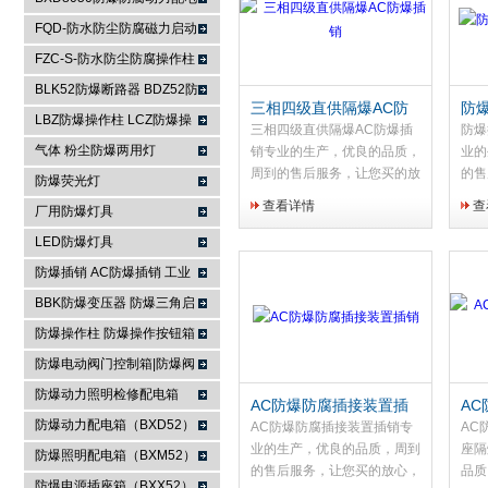
箱
FQD-防水防尘防腐磁力启动
浙江依客思电气有限公司
器
FZC-S-防水防尘防腐操作柱
FXK-S防水防尘防腐控制箱
BLK52防爆断路器 BDZ52防
三相四级直供隔爆AC防
防
爆断路器
LBZ防爆操作柱 LCZ防爆操
爆插销
BJ3
三相四级直供隔爆AC防爆插
防爆
作柱
气体 粉尘防爆两用灯
销专业的生产，优良的品质，
业的
周到的售后服务，让您买的放
的售
防爆荧光灯
心，用的省心，用心做好每一
用的
查看详情
查
厂用防爆灯具
道工序，用心做产品，才会做
序，
好产品，因为专业，所以信
品，
LED防爆灯具
赖，因为品质，所以选择，依
为品
防爆插销 AC防爆插销 工业
客思电气，防爆专家，...
气，防
插座 防爆防腐插销装置
BBK防爆变压器 防爆三角启
动器 防爆控制箱
防爆操作柱 防爆操作按钮箱
防爆主令控制器
防爆电动阀门控制箱|防爆阀
门箱
防爆动力照明检修配电箱
AC防爆防腐插接装置插
A
防爆动力配电箱（BXD52）
销
头
AC防爆防腐插接装置插销专
AC
业的生产，优良的品质，周到
座隔
防爆照明配电箱（BXM52）
的售后服务，让您买的放心，
品质
防爆电源插座箱（BXX52）