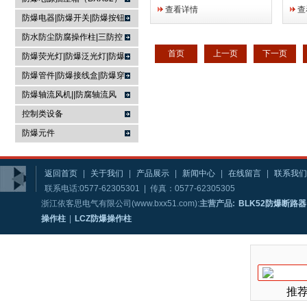
用的省心，用心做好每一道工
买的
查看详情
查
序，用心做产品，才会做好产
好每
防爆电器|防爆开关|防爆按钮
品，因为专业，所以信赖，因
才会
防水防尘防腐操作柱|三防控
为品质，所以选择，依客思电
以信
首页
上一页
下一页
制箱|
防爆荧光灯|防爆泛光灯|防爆
气，防爆专家，照明...
择，
投光灯▏防爆应急灯
防爆管件|防爆接线盒|防爆穿
线盒|防爆活接头|防爆挠性管
防爆轴流风机||防腐轴流风
机|防爆排风扇
控制类设备
防爆元件
返回首页
|
关于我们
|
产品展示
|
新闻中心
|
在线留言
|
联系我们
联系电话:0577-62305301 | 传真：0577-62305305
浙江依客思电气有限公司(www.bxx51.com):
主营产品:
BLK52防爆断路器
操作柱
|
LCZ防爆操作柱
推