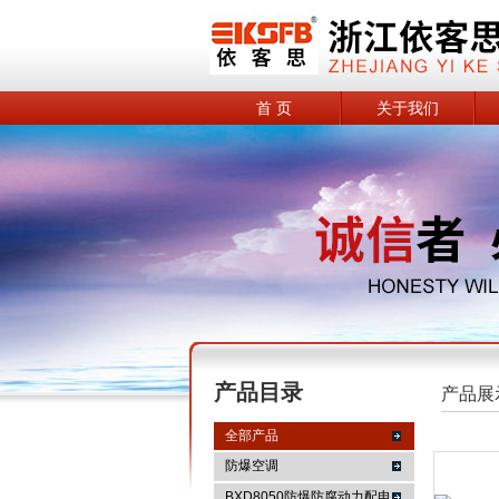
首 页
关于我们
产品目录
产品展
全部产品
防爆空调
BXD8050防爆防腐动力配电