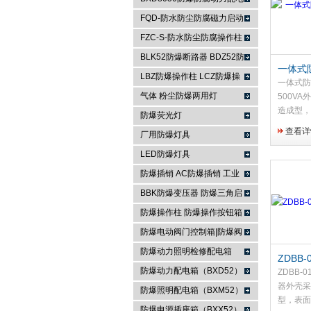
箱
FQD-防水防尘防腐磁力启动
浙江依客思电气有限公司
器
FZC-S-防水防尘防腐操作柱
FXK-S防水防尘防腐控制箱
BLK52防爆断路器 BDZ52防
一体式
爆断路器
LBZ防爆操作柱 LCZ防爆操
BBK-5
一体式防
作柱
气体 粉尘防爆两用灯
500V
造成型，
防爆荧光灯
电喷塑:
查看详
厂用防爆灯具
美观，用
LED防爆灯具
防爆插销 AC防爆插销 工业
插座 防爆防腐插销装置
BBK防爆变压器 防爆三角启
动器 防爆控制箱
防爆操作柱 防爆操作按钮箱
防爆主令控制器
防爆电动阀门控制箱|防爆阀
门箱
防爆动力照明检修配电箱
ZDBB
防爆动力配电箱（BXD52）
压器
ZDBB
器外壳采
防爆照明配电箱（BXM52）
型，表面
防爆电源插座箱（BXX52）