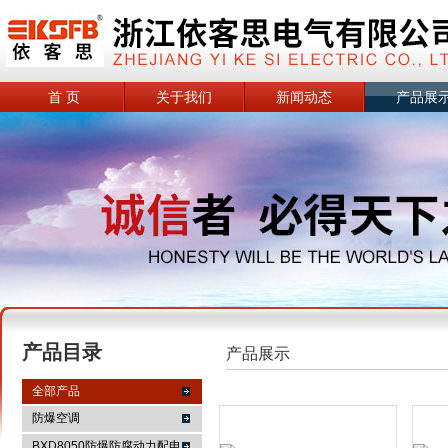
首 页
关于我们
新闻动态
产品展
产品目录
产品展示
全部产品
防爆空调
BXD8050防爆防腐动力配电