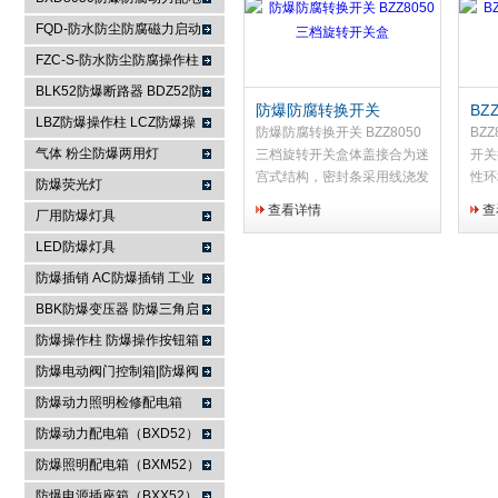
箱
FQD-防水防尘防腐磁力启动
浙江依客思电气有限公司
器
FZC-S-防水防尘防腐操作柱
FXK-S防水防尘防腐控制箱
BLK52防爆断路器 BDZ52防
防爆防腐转换开关
BZ
爆断路器
LBZ防爆操作柱 LCZ防爆操
BZZ8050 三档旋转开关
转换
防爆防腐转换开关 BZZ8050
BZ
作柱
气体 粉尘防爆两用灯
盒
三档旋转开关盒体盖接合为迷
开关
宫式结构，密封条采用线浇发
性环
防爆荧光灯
泡一次成形先进工艺，具有良
于I
查看详情
查
厂用防爆灯具
好的防水、防尘能力；
环境
境2
LED防爆灯具
防爆插销 AC防爆插销 工业
插座 防爆防腐插销装置
BBK防爆变压器 防爆三角启
动器 防爆控制箱
防爆操作柱 防爆操作按钮箱
防爆主令控制器
防爆电动阀门控制箱|防爆阀
门箱
防爆动力照明检修配电箱
防爆动力配电箱（BXD52）
防爆照明配电箱（BXM52）
防爆电源插座箱（BXX52）