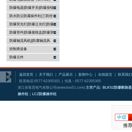
防爆电器|防爆开关|防爆按钮
防水防尘防腐操作柱|三防控
制箱|
防爆荧光灯|防爆泛光灯|防爆
投光灯▏防爆应急灯
防爆管件|防爆接线盒|防爆穿
线盒|防爆活接头|防爆挠性管
防爆轴流风机||防腐轴流风
机|防爆排风扇
控制类设备
防爆元件
返回首页
|
关于我们
|
产品展示
|
新闻中心
|
在线留言
|
联系我们
联系电话:0577-62305301 | 传真：0577-62305305
浙江依客思电气有限公司(www.bxx51.com):
主营产品:
BLK52防爆断路器
操作柱
|
LCZ防爆操作柱
推