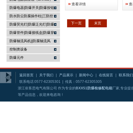
全自动恒温热处理流水线工艺
铸成
查看详情
查
后，壳体表面形成的塑层附着
滑，
防爆电器|防爆开关|防爆按钮
力强，不易脱落，
致密
防水防尘防腐操作柱|三防控
下一页
末页
制箱|
防爆荧光灯|防爆泛光灯|防爆
投光灯▏防爆应急灯
防爆管件|防爆接线盒|防爆穿
线盒|防爆活接头|防爆挠性管
防爆轴流风机||防腐轴流风
机|防爆排风扇
控制类设备
防爆元件
返回首页
|
关于我们
|
产品展示
|
新闻中心
|
在线留言
|
联系我们
联系电话:0577-62305301 | 传真：0577-62305305
浙江依客思电气有限公司 作为专业的
BXX51防爆检修配电箱
厂家,专业提
等产品信息，欢迎来电咨询！