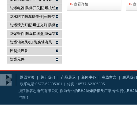
爆产品； 2、本系列配件不可
纹，
查看详情
查
单独使用于爆炸性危险环境；
据用
防爆电器|防爆开关|防爆按钮
3、适用于防爆配电类、防爆
NP
防水防尘防腐操作柱|三防控
控制类及防爆起动类产品。
例：
制箱|
防爆荧光灯|防爆泛光灯|防爆
头，
为G
投光灯▏防爆应急灯
防爆管件|防爆接线盒|防爆穿
纹，
线盒|防爆活接头|防爆挠性管
防爆轴流风机||防腐轴流风
G3
机|防爆排风扇
头，
控制类设备
为一
防爆元件
螺纹
返回首页
|
关于我们
|
产品展示
|
新闻中心
|
在线留言
|
联系我们
联系电话:0577-62305301 | 传真：0577-62305305
浙江依客思电气有限公司 作为专业的
BHJ防爆活接头
厂家,专业提供
BHJ
咨询！