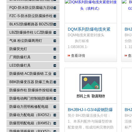
箱
FQD-防水防尘防腐磁力启动
浙江依客思电气有限公司
器
FZC-S-防水防尘防腐操作柱
FXK-S防水防尘防腐控制箱
BLK52防爆断路器 BDZ52防
DQM系列防爆电缆夹紧
BH
爆断路器
LBZ防爆操作柱 LCZ防爆操
密封接头（填料式）
头G
DQM电缆夹紧密封接头
BHJ
作柱
气体 粉尘防爆两用灯
头
执行标准
分防
1.GB3836.1-
1.
防爆荧光灯
2000,GB3836.2-
2.
查看详情
查
厂用防爆灯具
2000,GB3836.3-2000,等效
或蒸
于IEC60079-0,IEC60079-
（I
LED防爆灯具
1,IEC60079-
品采
防爆插销 AC防爆插销 工业
7,EN50014,EN50018,EN50019
镀锌
插座 防爆防腐插销装置
BBK防爆变压器 防爆三角启
2.防爆合格证号：
规格
8000505,GYB04662U
图片
动器 防爆控制箱
防爆操作柱 防爆操作按钮箱
防爆主令控制器
防爆电动阀门控制箱|防爆阀
门箱
防爆动力照明检修配电箱
BHJBHJ-I-G3/4碳钢防爆
B
防爆动力配电箱（BXD52）
活接头BHJ-II-G3/4不锈
防爆
简介 BHJ防爆活接头介绍：
BH
钢防爆活接头G1防爆活
非
1、本系列配件与隔爆型腔体
活接
防爆照明配电箱（BXM52）
接头
配套使用，组成结构完整的防
标产
防爆电源插座箱（BXX52）