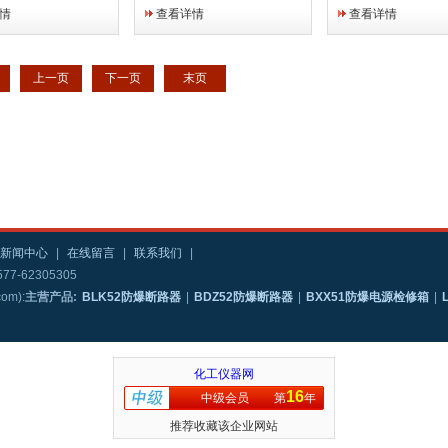
用的省心，用心做好
用的省心，用心做好每一道工
心，用的省心，用心
情
查看详情
查看详情
序，用心做产品，才
序，用心做产品，才会做好产
道工序，用心做产品
品，因为专业，所以
品，因为专业，所以信赖，因
好产品，因为专业，
为品质，所以选择，
为品质，所以选择，依客思电
赖，因为品质，所以
上一页
下一页
末页
...
气，防爆专家，...
客思电气，防爆专家，.
新闻中心
|
在线留言
|
联系我们
|
77-62305305
m):
主营产品:
BLK52防爆断路器
|
BDZ52防爆断路器
|
BXX51防爆电源检修箱
|
化工仪器网
16
中级会员
第
年
推荐收藏该企业网站