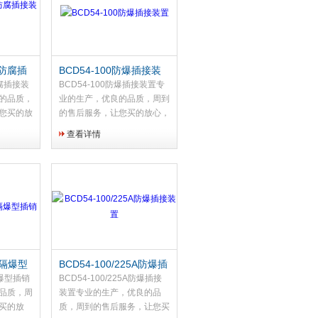
爆防腐插
BCD54-100防爆插接装
置
防腐插接装
BCD54-100防爆插接装置专
的品质，
业的生产，优良的品质，周到
您买的放
的售后服务，让您买的放心，
做好每一
用的省心，用心做好每一道工
查看详情
，才会做
序，用心做产品，才会做好产
所以信
品，因为专业，所以信赖，因
选择，依
为品质，所以选择，依客思电
气，防爆专家...
 隔爆型
BCD54-100/225A防爆插
接装置
爆型插销
BCD54-100/225A防爆插接
品质，周
装置专业的生产，优良的品
买的放
质，周到的售后服务，让您买