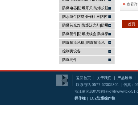
的放心，
查看详
每一道工
防爆电器|防爆开关|防爆按钮
会做好产
防水防尘防腐操作柱|三防控
信赖，因
首页
制箱|
防爆荧光灯|防爆泛光灯|防爆
依客思电气
投光灯▏防爆应急灯
防爆管件|防爆接线盒|防爆穿
线盒|防爆活接头|防爆挠性管
防爆轴流风机||防腐轴流风
机|防爆排风扇
控制类设备
防爆元件
返回首页
|
关于我们
|
产品展示
|
联系电话:0577-62305301 | 传真：05
浙江依客思电气有限公司(www.bxx51.co
操作柱
|
LCZ防爆操作柱