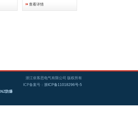
做好每一
的放心，用的省心，用心做好
查看详情
，才会做
每一道工序，用心做产品，才
所以信
会做好产品，因为专业，所以
选择，依
信赖，因为品质，所以选择，
..
依客思电气...
浙江依客思电气有限公司 版权所有
ICP备案号：
浙ICP备11018296号-5
LNZ防爆