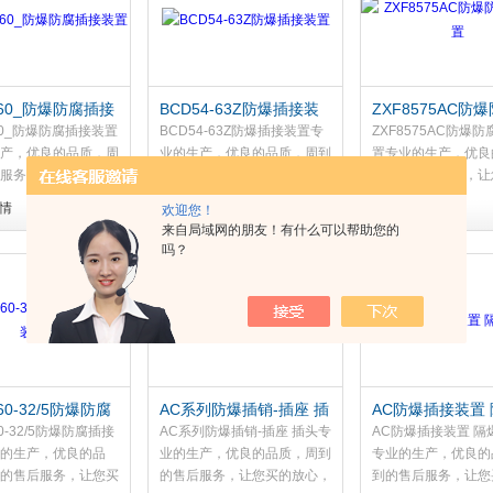
060_防爆防腐插接
BCD54-63Z防爆插接装
ZXF8575AC防
置
接装置
060_防爆防腐插接装置
BCD54-63Z防爆插接装置专
ZXF8575AC防爆
产，优良的品质，周
业的生产，优良的品质，周到
置专业的生产，优良
服务，让您买的放
的售后服务，让您买的放心，
周到的售后服务，让
省心，用心做好每一
用的省心，用心做好每一道工
心，用的省心，用心
情
查看详情
查看详情
欢迎您！
用心做产品，才会做
序，用心做产品，才会做好产
道工序，用心做产品
来自局域网的朋友！有什么可以帮助您的
因为专业，所以信
品，因为专业，所以信赖，因
好产品，因为专业，
吗？
品质，所以选择，依
为品质，所以选择，依客思电
赖，因为品质，所以
防爆专...
气，防爆专家...
客思电气，防爆...
60-32/5防爆防腐
AC系列防爆插销-插座 插
AC防爆插接装置
置
头
插销
60-32/5防爆防腐插接
AC系列防爆插销-插座 插头专
AC防爆插接装置 隔
的生产，优良的品
业的生产，优良的品质，周到
专业的生产，优良的
的售后服务，让您买
的售后服务，让您买的放心，
到的售后服务，让您