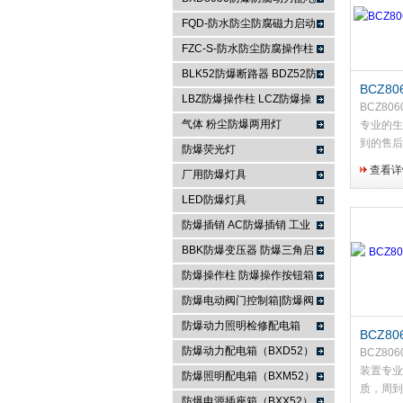
箱
FQD-防水防尘防腐磁力启动
浙江依客思电气有限公司
器
FZC-S-防水防尘防腐操作柱
FXK-S防水防尘防腐控制箱
BLK52防爆断路器 BDZ52防
BCZ8
爆断路器
LBZ防爆操作柱 LCZ防爆操
装置
BCZ8
作柱
气体 粉尘防爆两用灯
专业的生
到的售后
防爆荧光灯
心，用的
查看详
厂用防爆灯具
道工序，
好产品，
LED防爆灯具
赖，因为
防爆插销 AC防爆插销 工业
客思电气，
插座 防爆防腐插销装置
BBK防爆变压器 防爆三角启
动器 防爆控制箱
防爆操作柱 防爆操作按钮箱
防爆主令控制器
防爆电动阀门控制箱|防爆阀
门箱
防爆动力照明检修配电箱
BCZ80
防爆动力配电箱（BXD52）
插接装
BCZ80
装置专业
防爆照明配电箱（BXM52）
质，周到
防爆电源插座箱（BXX52）