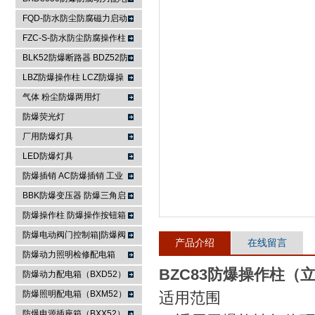
箱
FQD-防水防尘防腐磁力启动
浙江依客思电气有限公司
器
FZC-S-防水防尘防腐操作柱
FXK-S防水防尘防腐控制箱
BLK52防爆断路器 BDZ52防
爆断路器
LBZ防爆操作柱 LCZ防爆操
作柱
气体 粉尘防爆两用灯
防爆荧光灯
厂用防爆灯具
LED防爆灯具
防爆插销 AC防爆插销 工业
插座 防爆防腐插销装置
BBK防爆变压器 防爆三角启
动器 防爆控制箱
防爆操作柱 防爆操作按钮箱
防爆主令控制器
防爆电动阀门控制箱|防爆阀
产品介绍
在线留言
门箱
防爆动力照明检修配电箱
BZC83防爆操作柱（
防爆动力配电箱（BXD52）
防爆照明配电箱（BXM52）
适用范围
防爆电源插座箱（BXX52）