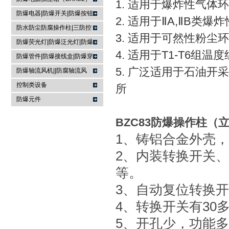
1. 适用于爆炸性气体
防爆电器|防爆开关|防爆按钮
2. 适用于ⅡA,ⅡB类
防水防尘防腐操作柱|三防控
3. 适用于可然性粉尘环
制箱|
防爆荧光灯|防爆泛光灯|防爆
4. 适用于T1-T6组温
投光灯▏防爆应急灯
防爆管件|防爆接线盒|防爆穿
线盒|防爆活接头|防爆挠性管
5. 广泛适用于石油
防爆轴流风机||防腐轴流风
机|防爆排风扇
控制类设备
所
防爆元件
BZC83防爆操作柱（
1、铸铝合金外壳
2、内装转换开关、
等。
3、自动复位转换
4、转换开关有30
5、开孔少，功能