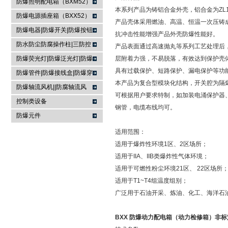
防爆照明配电箱（BXM52）
本系列产品为铸铝合金外壳，铝合金为ZL1
防爆电源插座箱（BXX52）
产品壳体采用燃油、高温、恒温一次压铸
防爆电器|防爆开关|防爆按钮
抗冲击性能增强产品外壳防爆性能好。
防水防尘防腐操作柱|三防控
产品表面通过高速抛丸等系列工艺处理后
制箱|
防爆荧光灯|防爆泛光灯|防爆
层附着力强，不易脱落，有效达到保护壳
具有过载保护、短路保护、漏电保护等功
投光灯▏防爆应急灯
防爆管件|防爆接线盒|防爆穿
本产品为复合型模块化结构，开关腔为隔
线盒|防爆活接头|防爆挠性管
防爆轴流风机||防腐轴流风
可根据用户要求特制，如加装电涌保护器
机|防爆排风扇
控制类设备
钢管，电缆布线均可。
防爆元件
适用范围：
适用于爆炸性环境1区、2区场所；
适用于IIA、IIB类爆炸性气体环境；
适用于可燃性粉尘环境21区、 22区场所
适用于T1~
T4
组温度组别；
广泛用于石油开采、炼油、化工、海洋石
BXX 防爆动力配电箱（动力检修箱）非标