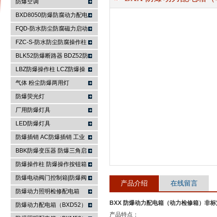
防爆空调
BXD8050防爆防腐动力配电
箱
FQD-防水防尘防腐磁力启动
浙江依客思电气有限公司
器
FZC-S-防水防尘防腐操作柱
FXK-S防水防尘防腐控制箱
BLK52防爆断路器 BDZ52防
爆断路器
LBZ防爆操作柱 LCZ防爆操
作柱
气体 粉尘防爆两用灯
防爆荧光灯
厂用防爆灯具
LED防爆灯具
防爆插销 AC防爆插销 工业
插座 防爆防腐插销装置
BBK防爆变压器 防爆三角启
动器 防爆控制箱
防爆操作柱 防爆操作按钮箱
防爆主令控制器
防爆电动阀门控制箱|防爆阀
产品介绍
在线留言
门箱
防爆动力照明检修配电箱
BXX 防爆动力配电箱（动力检修箱）非标
防爆动力配电箱（BXD52）
产品特点：