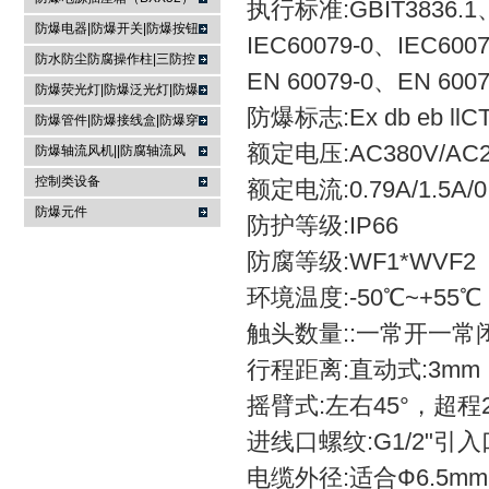
执行标准:GBIT3836.1、
防爆电器|防爆开关|防爆按钮
IEC60079-0、IEC6007
防水防尘防腐操作柱|三防控
EN 60079-0、EN 6007
制箱|
防爆荧光灯|防爆泛光灯|防爆
防爆标志:Ex db eb llCT6
投光灯▏防爆应急灯
防爆管件|防爆接线盒|防爆穿
线盒|防爆活接头|防爆挠性管
额定电压:AC380V/AC2
防爆轴流风机||防腐轴流风
机|防爆排风扇
控制类设备
额定电流:0.79A/1.5A/0
防爆元件
防护等级:IP66
防腐等级:WF1*WVF2
环境温度:-50℃~+55℃
触头数量::一常开一常闭(
行程距离:直动式:3mm
摇臂式:左右45°，超程2
进线口螺纹:G1/2"引
电缆外径:适合
Ф
6.5m