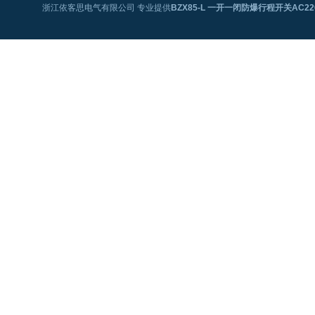
浙江依客思电气有限公司 专业提供
BZX85-L 一开一闭防爆行程开关AC22