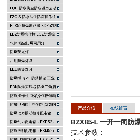
箱
FQD-防水防尘防腐磁力启动
浙江依客思电气有限公司
器
FZC-S-防水防尘防腐操作柱
FXK-S防水防尘防腐控制箱
BLK52防爆断路器 BDZ52防
爆断路器
LBZ防爆操作柱 LCZ防爆操
作柱
气体 粉尘防爆两用灯
防爆荧光灯
厂用防爆灯具
LED防爆灯具
防爆插销 AC防爆插销 工业
插座 防爆防腐插销装置
BBK防爆变压器 防爆三角启
动器 防爆控制箱
防爆操作柱 防爆操作按钮箱
防爆主令控制器
防爆电动阀门控制箱|防爆阀
产品介绍
在线留言
门箱
防爆动力照明检修配电箱
BZX85-L 一开一闭防
防爆动力配电箱（BXD52）
防爆照明配电箱（BXM52）
技术参数：
防爆电源插座箱（BXX52）