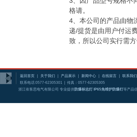
3、因产品型号规格不
格请。
4、本公司的产品由物
递/提货是由用户付运
致，所以公司实行需方
返回首页
|
关于我们
|
产品展示
|
新闻中心
|
在线留言
|
联系我们
联系电话:0577-62305301 | 传真：0577-62305305
浙江依客思电气有限公司 专业提供
防爆标志灯 IP65免维护防爆灯
等产品