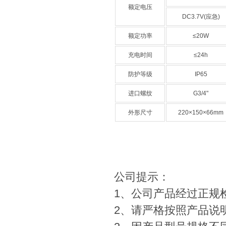
额定电压
DC3.7V(应急)
额定功率
≤20W
充电时间
≤24h
防护等级
IP65
进口螺纹
G3/4"
外形尺寸
220×150×66mm
公司提示：
1、公司产品经过正规
2、请严格按照产品说