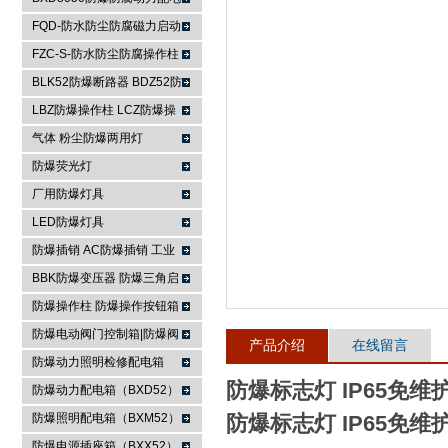
箱
FQD-防水防尘防腐磁力启动
浙江依客思电气有限公司
器
FZC-S-防水防尘防腐操作柱
FXK-S防水防尘防腐控制箱
BLK52防爆断路器 BDZ52防
爆断路器
LBZ防爆操作柱 LCZ防爆操
作柱
气体 粉尘防爆两用灯
防爆荧光灯
厂用防爆灯具
LED防爆灯具
防爆插销 AC防爆插销 工业
插座 防爆防腐插销装置
BBK防爆变压器 防爆三角启
动器 防爆控制箱
防爆操作柱 防爆操作按钮箱
防爆主令控制器
防爆电动阀门控制箱|防爆阀
产品介绍
在线留言
门箱
防爆动力照明检修配电箱
防爆标志灯 IP65免维
防爆动力配电箱（BXD52）
防爆照明配电箱（BXM52）
防爆标志灯 IP65免维
防爆电源插座箱（BXX52）