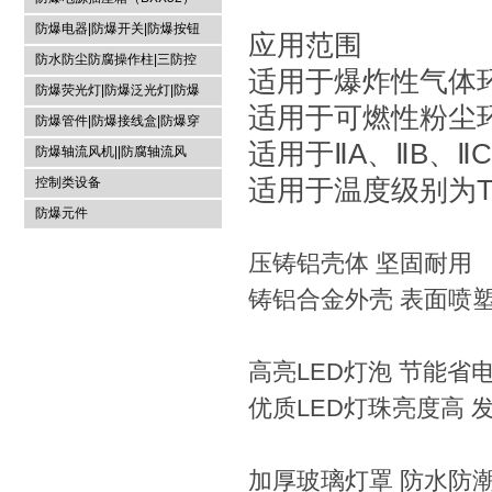
防爆电器|防爆开关|防爆按钮
应用范围
防水防尘防腐操作柱|三防控
适用于爆炸性气体环
制箱|
防爆荧光灯|防爆泛光灯|防爆
适用于可燃性粉尘环
投光灯▏防爆应急灯
防爆管件|防爆接线盒|防爆穿
适用于ⅡA、ⅡB、
线盒|防爆活接头|防爆挠性管
防爆轴流风机||防腐轴流风
机|防爆排风扇
适用于温度级别为T
控制类设备
防爆元件
压铸铝壳体 坚固耐用
铸铝合金外壳 表面喷塑
高亮LED灯泡 节能省
优质LED灯珠亮度高 
加厚玻璃灯罩 防水防