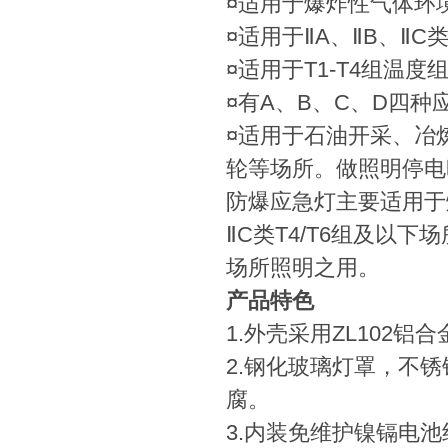
¤适用于爆炸性气体环
¤适用于ⅡA、ⅡB、Ⅱ
¤适用于T1-T4组温度
¤有A、B、C、D四种
¤适用于石油开采、冶
轮等场所。做照明停电
防爆应急灯主要适用于爆
ⅡC类T4/T6组及以下
场所照明之用。
产品特色
1.外壳采用ZL102
2.钢化玻璃灯罩，不
腐。
3.内装免维护镍镉电