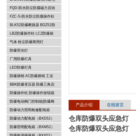
箱
FQD-防水防尘防腐磁力启动
浙江依客思电气有限公司
器
FZC-S-防水防尘防腐操作柱
FXK-S防水防尘防腐控制箱
BLK52防爆断路器 BDZ52防
爆断路器
LBZ防爆操作柱 LCZ防爆操
作柱
气体 粉尘防爆两用灯
防爆荧光灯
厂用防爆灯具
LED防爆灯具
防爆插销 AC防爆插销 工业
插座 防爆防腐插销装置
BBK防爆变压器 防爆三角启
动器 防爆控制箱
防爆操作柱 防爆操作按钮箱
防爆主令控制器
防爆电动阀门控制箱|防爆阀
产品介绍
在线留言
门箱
防爆动力照明检修配电箱
仓库防爆双头应急灯
防爆动力配电箱（BXD52）
防爆照明配电箱（BXM52）
仓库防爆双头应急灯
防爆电源插座箱（BXX52）