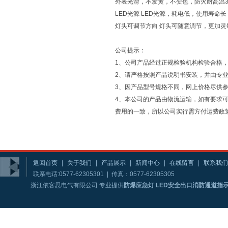
外表光滑，不发黄，不变色，防火耐高温3
LED光源 LED光源，耗电低，使用寿命长
灯头可调节方向 灯头可随意调节，更加灵
公司提示：
1、公司产品经过正规检验机构检验合格
2、请严格按照产品说明书安装，并由专
3、因产品型号规格不同，网上价格尽供
4、本公司的产品由物流运输，如有要求可
费用的一致，所以公司实行需方付运费政
返回首页
|
关于我们
|
产品展示
|
新闻中心
|
在线留言
|
联系我们
联系电话:0577-62305301 | 传真：0577-62305305
浙江依客思电气有限公司 专业提供
防爆应急灯 LED安全出口消防通道指