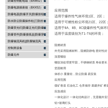
防爆照明配电箱（BXM52）
防爆电源插座箱（BXX52）
应用范围
防爆电器|防爆开关|防爆按钮
适用于爆炸性气体环境1区、2区；
防水防尘防腐操作柱|三防控
适用于可燃性粉尘环境21区、22区
制箱|
适用于ⅡA、ⅡB、ⅡC级爆炸性气体环
防爆荧光灯|防爆泛光灯|防爆
适用于温度级别为T1-T6的环境；
投光灯▏防爆应急灯
防爆管件|防爆接线盒|防爆穿
线盒|防爆活接头|防爆挠性管
防爆轴流风机||防腐轴流风
阻燃材质
机|防爆排风扇
控制类设备
外壳采用阻燃材料，阻燃防静电 密封性好
防爆元件
深度螺纹
螺纹深处理更牢固，不锈钢材质 寿命更长
坚固耐用
体积小 重量轻，防尘防腐 易安装
应用范围
煤矿巷道 石油化工 仓库储存 基建井矿 桥
应急感应
一体化设计 一体化结构设计，无需额外安
铝+玻璃灯头