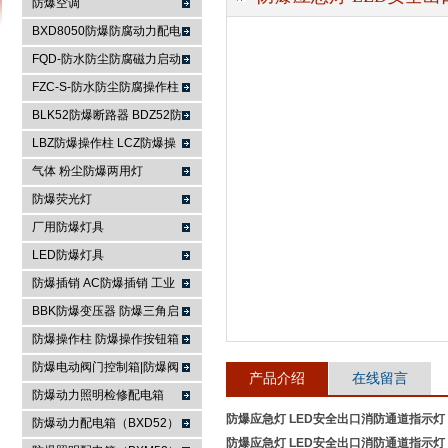
防爆空调
BXD8050防爆防腐动力配电
箱
FQD-防水防尘防腐磁力启动
浙江依客思电气有限公司
器
FZC-S-防水防尘防腐操作柱
FXK-S防水防尘防腐控制箱
BLK52防爆断路器 BDZ52防
爆断路器
LBZ防爆操作柱 LCZ防爆操
作柱
气体 粉尘防爆两用灯
防爆荧光灯
厂用防爆灯具
LED防爆灯具
防爆插销 AC防爆插销 工业
插座 防爆防腐插销装置
BBK防爆变压器 防爆三角启
动器 防爆控制箱
防爆操作柱 防爆操作按钮箱
防爆主令控制器
防爆电动阀门控制箱|防爆阀
产品介绍
在线留言
门箱
防爆动力照明检修配电箱
防爆应急灯 LED安全出口消防通道指示灯
防爆动力配电箱（BXD52）
防爆应急灯 LED安全出口消防通道指示灯