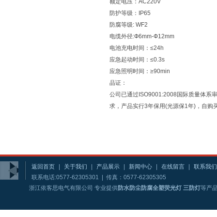
额定电压：AC220V
防护等级：IP65
防腐等级: WF2
电缆外径:Ф6mm-Ф12mm
电池充电时间：≤24h
应急起动时间：≤0.3s
应急照明时间：≥90min
品证：
公司已通过ISO9001:2008国际质量
求，产品实行3年保用(光源保1年)，自
返回首页
|
关于我们
|
产品展示
|
新闻中心
|
在线留言
|
联系我们
联系电话:0577-62305301 | 传真：0577-62305305
浙江依客思电气有限公司 专业提供
防水防尘防腐全塑荧光灯 三防灯
等产