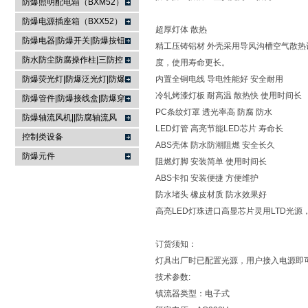
防爆照明配电箱（BXM52）
防爆电源插座箱（BXX52）
超厚灯体 散热
防爆电器|防爆开关|防爆按钮
精工压铸铝材 外壳采用导风沟槽空气散热
防水防尘防腐操作柱|三防控
度，使用寿命更长。
制箱|
防爆荧光灯|防爆泛光灯|防爆
内置全铜电线 导电性能好 安全耐用
冷轧烤漆灯板 耐高温 散热快 使用时间长
投光灯▏防爆应急灯
防爆管件|防爆接线盒|防爆穿
PC条纹灯罩 透光率高 防腐 防水
线盒|防爆活接头|防爆挠性管
防爆轴流风机||防腐轴流风
LED灯管 高亮节能LED芯片 寿命长
机|防爆排风扇
控制类设备
ABS壳体 防水防潮阻燃 安全长久
防爆元件
阻燃灯脚 安装简单 使用时间长
ABS卡扣 安装便捷 方便维护
防水堵头 橡皮材质 防水效果好
高亮LED灯珠进口高显芯片灵用LTD光源
订货须知：
灯具出厂时已配置光源，用户接入电源即
技术参数:
镇流器类型：电子式