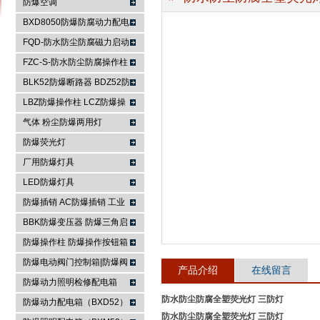
防爆空调
BXD8050防爆防腐动力配电
箱
FQD-防水防尘防腐磁力启动
浙江依客思电气有限公司
器
FZC-S-防水防尘防腐操作柱
FXK-S防水防尘防腐控制箱
BLK52防爆断路器 BDZ52防
爆断路器
LBZ防爆操作柱 LCZ防爆操
作柱
气体 粉尘防爆两用灯
防爆荧光灯
厂用防爆灯具
LED防爆灯具
防爆插销 AC防爆插销 工业
插座 防爆防腐插销装置
BBK防爆变压器 防爆三角启
动器 防爆控制箱
防爆操作柱 防爆操作按钮箱
防爆主令控制器
防爆电动阀门控制箱|防爆阀
产品介绍
在线留言
门箱
防爆动力照明检修配电箱
防水防尘防腐全塑荧光灯 三防灯
防爆动力配电箱（BXD52）
防水防尘防腐全塑荧光灯 三防灯