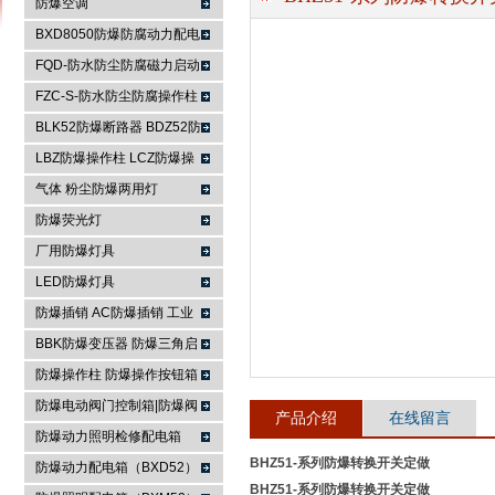
防爆空调
BXD8050防爆防腐动力配电
箱
FQD-防水防尘防腐磁力启动
浙江依客思电气有限公司
器
FZC-S-防水防尘防腐操作柱
FXK-S防水防尘防腐控制箱
BLK52防爆断路器 BDZ52防
爆断路器
LBZ防爆操作柱 LCZ防爆操
作柱
气体 粉尘防爆两用灯
防爆荧光灯
厂用防爆灯具
LED防爆灯具
防爆插销 AC防爆插销 工业
插座 防爆防腐插销装置
BBK防爆变压器 防爆三角启
动器 防爆控制箱
防爆操作柱 防爆操作按钮箱
防爆主令控制器
防爆电动阀门控制箱|防爆阀
产品介绍
在线留言
门箱
防爆动力照明检修配电箱
BHZ51-系列防爆转换开关定做
防爆动力配电箱（BXD52）
BHZ51-系列防爆转换开关定做