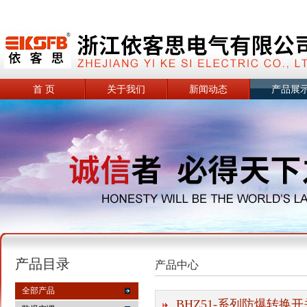
首 页
关于我们
新闻动态
产品展
产品目录
产品中心
全部产品
BHZ51-系列防爆转换