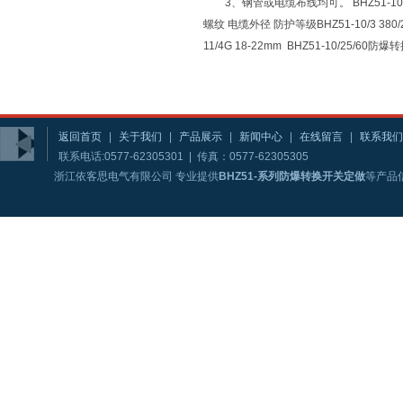
3、钢管或电缆布线均可。 BHZ51-10
螺纹 电缆外径 防护等级BHZ51-10/3 380/220 1
11/4G 18-22mm BHZ51-10/25/
返回首页
|
关于我们
|
产品展示
|
新闻中心
|
在线留言
|
联系我们
联系电话:0577-62305301 | 传真：0577-62305305
浙江依客思电气有限公司 专业提供
BHZ51-系列防爆转换开关定做
等产品