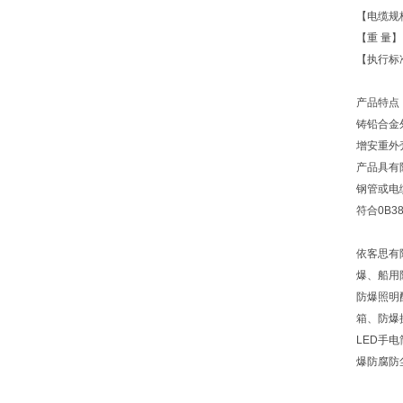
【电缆规格
【重 量】 
【执行标准】
产品特点
铸铅合金
增安重外
产品具有
钢管或电
符合0B38
依客思有
爆、船用
防爆照明
箱、防爆
LED手
爆防腐防