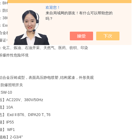
BHZ51系列
欢迎您！
：防爆转换开关
来自局域网的朋友！有什么可以帮助您的
380V
吗？
xde lIBT5Gb
合金材质
爆证书
：化工、炼油、石油开采、天然气、医药、纺织、印染
等爆炸性危险环境
铝合金压铸成型，表面高压静电喷塑 ,结构紧凑，外形美观
】 防爆照明开关
SW-10
】AC220V、380V/50Hz
流】10A
Exd II BT6、DIPA20 T., T6
】IP55
】 WF1
格】2-G3/4"