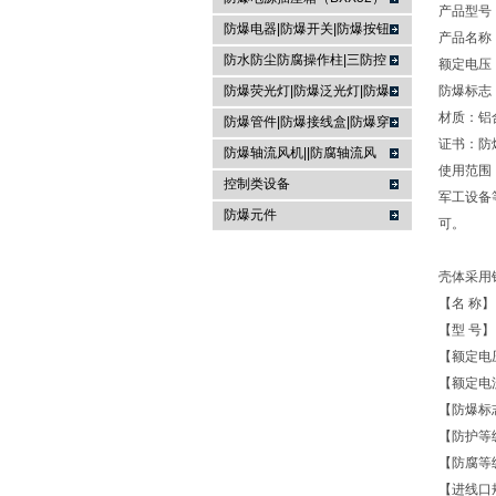
产品型号：
防爆电器|防爆开关|防爆按钮
产品名称
防水防尘防腐操作柱|三防控
额定电压：
制箱|
防爆荧光灯|防爆泛光灯|防爆
防爆标志：E
材质：铝
投光灯▏防爆应急灯
防爆管件|防爆接线盒|防爆穿
证书：防
线盒|防爆活接头|防爆挠性管
防爆轴流风机||防腐轴流风
使用范围
机|防爆排风扇
控制类设备
军工设备
防爆元件
可。
壳体采用
【名 称
【型 号】 
【额定电压
【额定电
【防爆标志】 
【防护等级
【防腐等级
【进线口规