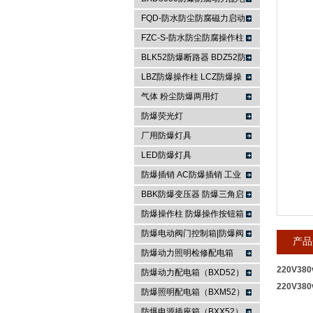
箱
FQD-防水防尘防腐磁力启动
浙江依客思电气有限公司
器
FZC-S-防水防尘防腐操作柱
FXK-S防水防尘防腐控制箱
BLK52防爆断路器 BDZ52防
爆断路器
LBZ防爆操作柱 LCZ防爆操
作柱
气体 粉尘防爆两用灯
防爆荧光灯
厂用防爆灯具
LED防爆灯具
防爆插销 AC防爆插销 工业
插座 防爆防腐插销装置
BBK防爆变压器 防爆三角启
动器 防爆控制箱
防爆操作柱 防爆操作按钮箱
防爆主令控制器
防爆电动阀门控制箱|防爆阀
产品
门箱
防爆动力照明检修配电箱
220V3
防爆动力配电箱（BXD52）
220V3
防爆照明配电箱（BXM52）
防爆电源插座箱（BXX52）