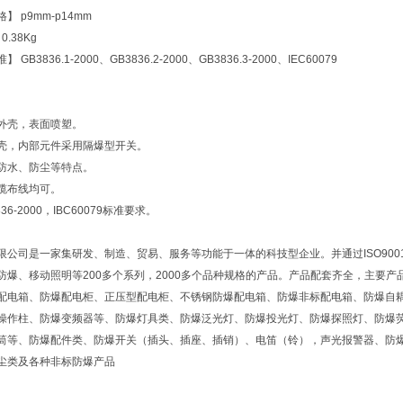
】 p9mm-p14mm
0.38Kg
 GB3836.1-2000、GB3836.2-2000、GB3836.3-2000、IEC60079
外壳，表面喷塑。
壳，内部元件采用隔爆型开关。
防水、防尘等特点。
缆布线均可。
36-2000，IBC60079标准要求。
限公司是一家集研发、制造、贸易、服务等功能于一体的科技型企业。并通过ISO900
防爆、移动照明等200多个系列，2000多个品种规格的产品。产品配套齐全，主要
配电箱、防爆配电柜、正压型配电柜、不锈钢防爆配电箱、防爆非标配电箱、防爆自
操作柱、防爆变频器等、防爆灯具类、防爆泛光灯、防爆投光灯、防爆探照灯、防爆
电筒等、防爆配件类、防爆开关（插头、插座、插销）、电笛（铃），声光报警器、防
尘类及各种非标防爆产品