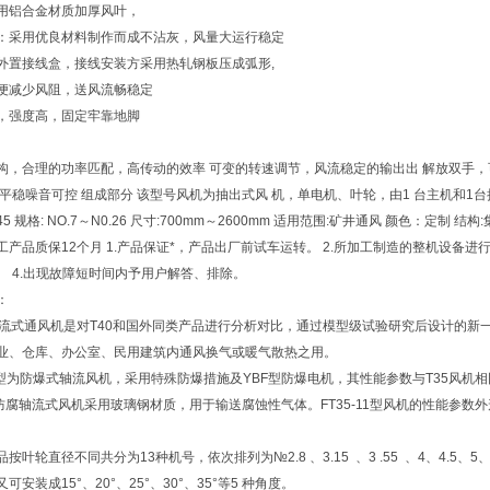
用铝合金材质加厚风叶，
：采用优良材料制作而成不沾灰，风量大运行稳定
外置接线盒，接线安装方采用热轧钢板压成弧形,
便减少风阻，送风流畅稳定
，强度高，固定牢靠地脚
构，合理的功率匹配，高传动的效率 可变的转速调节，风流稳定的输出出 解放双手，
转平稳噪音可控 组成部分 该型号风机为抽出式风 机，单电机、叶轮，由1 台主机和1台
/K45 规格: NO.7～N0.26 尺寸:700mm～2600mm 适用范围:矿井通风 颜色：定制
工产品质保12个月 1.产品保证*，产品出厂前试车运转。 2.所加工制造的整机设备进
。 4.出现故障短时间内予用户解答、排除。
：
11轴流式通风机是对T40和国外同类产品进行分析对比，通过模型级试验研究后设计的
业、仓库、办公室、民用建筑内通风换气或暖气散热之用。
-11型为防爆式轴流风机，采用特殊防爆措施及YBF型防爆电机，其性能参数与T35风
11防腐轴流式风机采用玻璃钢材质，用于输送腐蚀性气体。FT35-11型风机的性能参数外
按叶轮直径不同共分为13种机号，依次排列为№2.8 、3.15 、3 .55 、4、4.5、5、5.
可安装成15°、20°、25°、30°、35°等5 种角度。