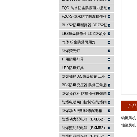
箱
FQD-防水防尘防腐磁力启动
浙江依客思电气有限公司
器
FZC-S-防水防尘防腐操作柱
FXK-S防水防尘防腐控制箱
BLK52防爆断路器 BDZ52防
爆断路器
LBZ防爆操作柱 LCZ防爆操
作柱
气体 粉尘防爆两用灯
防爆荧光灯
厂用防爆灯具
LED防爆灯具
防爆插销 AC防爆插销 工业
插座 防爆防腐插销装置
BBK防爆变压器 防爆三角启
动器 防爆控制箱
防爆操作柱 防爆操作按钮箱
防爆主令控制器
防爆电动阀门控制箱|防爆阀
产品
门箱
防爆动力照明检修配电箱
轴流风机
防爆动力配电箱（BXD52）
轴流风机
防爆照明配电箱（BXM52）
防爆电源插座箱（BXX52）