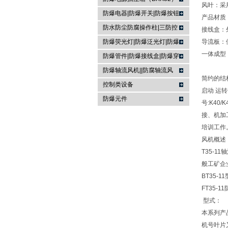
风叶：采
防爆电器|防爆开关|防爆按钮
产品
材质
防水防尘防腐操作柱|三防控
接线盒：
制箱|
防爆荧光灯|防爆泛光灯|防爆
导流板：
一体成型
投光灯▏防爆应急灯
防爆管件|防爆接线盒|防爆穿
线盒|防爆活接头|防爆挠性管
防爆轴流风机||防腐轴流风
简约的结
机|防爆排风扇
控制类设备
启动 运
防爆元件
号:K40
接、机加
培训工作
风机概述
T35-
般工矿企
BT35
FT35-
型式：
本系列产品
机号叶片又