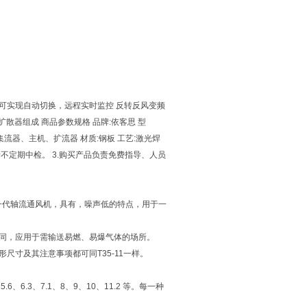
可实现自动切换，远程实时监控 反转反风变频
扩散器组成 商品参数规格 品牌:依客思 型
 结构:集流器、主机、扩流器 材质:钢板 工艺:激光焊
行不定期中检。 3.购买产品负责免费指导、人员
新一代轴流通风机，具有，噪声低的特点，用于一
机相同，应用于需输送易燃、易爆气体的场所。
形尺寸及其注意事项都可同T35-11一样。
6、6.3、7.1、8、9、10、11.2 等。每一种