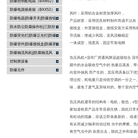
防爆照明配电箱（BXM52）
防爆电源插座箱（BXX52）
风叶：采用铝合金材质加厚风叶，
防爆电器|防爆开关|防爆按钮
产品
材质
：采用优良材料制作而成不沾灰
防水防尘防腐操作柱|三防控
接线盒：外置接线盒，接线安装方采用热轧
制箱|
防爆荧光灯|防爆泛光灯|防爆
导流板：便减少风阻，送风流畅稳定
一体成型，强度高，固定牢靠地脚
投光灯▏防爆应急灯
防爆管件|防爆接线盒|防爆穿
线盒|防爆活接头|防爆挠性管
防爆轴流风机||防腐轴流风
负压风机+湿帘厂房通风降温超级组合 湿
机|防爆排风扇
控制类设备
膜中的水会吸收空气中的 热量后蒸发，
防爆元件
向室外抽风 而产生的，其应用具备以下优
理过程，耗电量只是传统空调的一分之一。
味，避免了废气及异味对的。整个室内空
负压风机通常的结构有：电机，散也，v型
家知道铁质产品非常容易生锈，因此日常
有松动的现象，应该立即条换新的， 或者
有从而减少轴承转动过程 当中的摩擦。负
将空气当中的 杂质出去，除此之外和装载