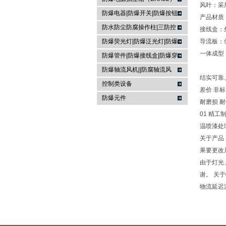
风叶：采
防爆电器|防爆开关|防爆按钮
产品
材质
防水防尘防腐操作柱|三防控
接线盒：
制箱|
防爆荧光灯|防爆泛光灯|防爆
导流板：
一体成型
投光灯▏防爆应急灯
防爆管件|防爆接线盒|防爆穿
线盒|防爆活接头|防爆挠性管
防爆轴流风机||防腐轴流风
结实可靠
机|防爆排风扇
控制类设备
差价 非
防爆元件
耐磨损 耐锈
01 精工
温喷漆处
关于产品
果要更改
由于灯光
谢。 关
物流延迟