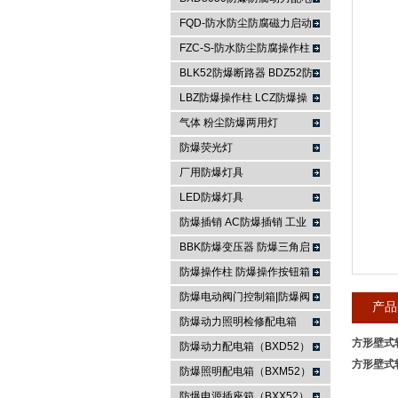
箱
FQD-防水防尘防腐磁力启动
浙江依客思电气有限公司
器
FZC-S-防水防尘防腐操作柱
FXK-S防水防尘防腐控制箱
BLK52防爆断路器 BDZ52防
爆断路器
LBZ防爆操作柱 LCZ防爆操
作柱
气体 粉尘防爆两用灯
防爆荧光灯
厂用防爆灯具
LED防爆灯具
防爆插销 AC防爆插销 工业
插座 防爆防腐插销装置
BBK防爆变压器 防爆三角启
动器 防爆控制箱
防爆操作柱 防爆操作按钮箱
防爆主令控制器
防爆电动阀门控制箱|防爆阀
产品
门箱
防爆动力照明检修配电箱
方形壁式
防爆动力配电箱（BXD52）
方形壁式
防爆照明配电箱（BXM52）
防爆电源插座箱（BXX52）