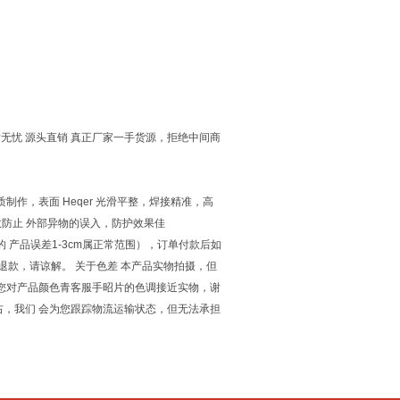
无忧 源头直销 真正厂家一手货源，拒绝中间商
质制作，表面 Heqer 光滑平整，焊接精准，高
有效防止 外部异物的误入，防护效果佳
产品误差1-3cm属正常范围），订单付款后如
退款，请谅解。 关于色差 本产品实物拍摄，但
您对产品颜色青客服手昭片的色调接近实物，谢
右，我们 会为您跟踪物流运输状态，但无法承担