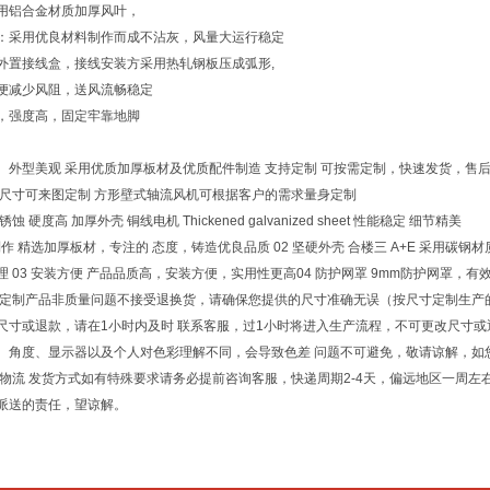
用铝合金材质加厚风叶，
：采用优良材料制作而成不沾灰，风量大运行稳定
外置接线盒，接线安装方采用热轧钢板压成弧形,
便减少风阻，送风流畅稳定
，强度高，固定牢靠地脚
、外型美观 采用优质加厚板材及优质配件制造 支持定制 可按需定制，快速发货，售后
标尺寸可来图定制 方形壁式轴流风机可根据客户的需求量身定制
蚀 硬度高 加厚外壳 铜线电机 Thickened galvanized sheet 性能稳定 细节精美
制作 精选加厚板材，专注的 态度，铸造优良品质 02 坚硬外壳 合楼三 A+E 采用碳钢材
理 03 安装方便 产品品质高，安装方便，实用性更高04 防护网罩 9mm防护网罩，
 定制产品非质量问题不接受退换货，请确保您提供的尺寸准确无误（按尺寸定制生产的 
尺寸或退款，请在1小时内及时 联系客服，过1小时将进入生产流程，不可更改尺寸或
、角度、显示器以及个人对色彩理解不同，会导致色差 问题不可避免，敬请谅解，如
于物流 发货方式如有特殊要求请务必提前咨询客服，快递周期2-4天，偏远地区一周左
派送的责任，望谅解。