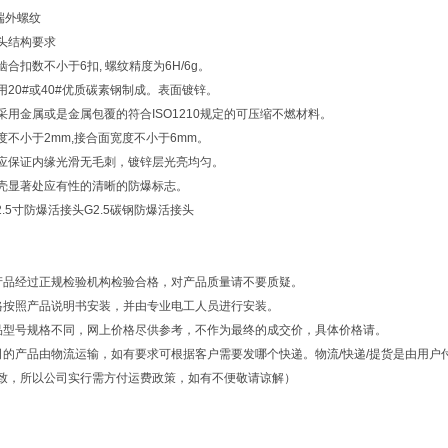
端外螺纹
头结构要求
合扣数不小于6扣, 螺纹精度为6H/6g。
用20#或40#优质碳素钢制成。表面镀锌。
采用金属或是金属包覆的符合ISO1210规定的可压缩不燃材料。
度不小于2mm,接合面宽度不小于6mm。
应保证内缘光滑无毛刺，镀锌层光亮均匀。
壳显著处应有性的清晰的防爆标志。
2.5寸防爆活接头G2.5碳钢防爆活接头
产品经过正规检验机构检验合格，对产品质量请不要质疑。
格按照产品说明书安装，并由专业电工人员进行安装。
品型号规格不同，网上价格尽供参考，不作为最终的成交价，具体价格请。
司的产品由物流运输，如有要求可根据客户需要发哪个快递。物流/快递/提货是由用
致，所以公司实行需方付运费政策，如有不便敬请谅解）