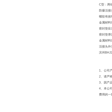
C型：两
防爆活接
螺纹有效啮
金属材料
密封垫应
密封垫厚
金属材料
活接头外
滨州BHJ
1、公司
2、请严
3、因产
4、本公
费用的一