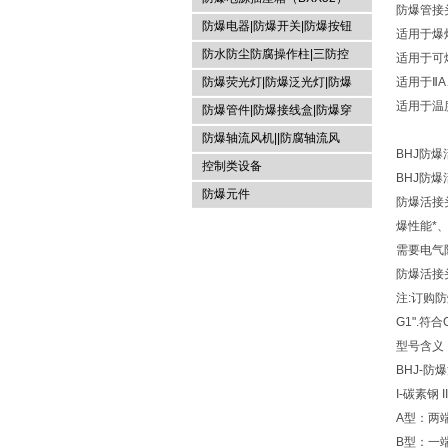
防爆管接
防爆电器|防爆开关|防爆按钮
适用于爆
防水防尘防腐操作柱|三防控
适用于可
制箱|
防爆荧光灯|防爆泛光灯|防爆
适用于Ⅱ
适用于温度
投光灯▏防爆应急灯
防爆管件|防爆接线盒|防爆穿
线盒|防爆活接头|防爆挠性管
防爆轴流风机||防腐轴流风
BHJ防爆
机|防爆排风扇
控制类设备
BHJ防爆
防爆元件
防爆活接
爆性能*
需要电气
防爆活接
注:订购防
G1".符合
型号含义
BHJ-防
I-碳素钢 
A型：两
B型：一