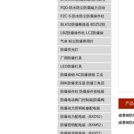
箱
FQD-防水防尘防腐磁力启动
浙江依客思电气有限公司
器
FZC-S-防水防尘防腐操作柱
FXK-S防水防尘防腐控制箱
BLK52防爆断路器 BDZ52防
爆断路器
LBZ防爆操作柱 LCZ防爆操
作柱
气体 粉尘防爆两用灯
防爆荧光灯
厂用防爆灯具
LED防爆灯具
防爆插销 AC防爆插销 工业
插座 防爆防腐插销装置
BBK防爆变压器 防爆三角启
动器 防爆控制箱
防爆操作柱 防爆操作按钮箱
防爆主令控制器
防爆电动阀门控制箱|防爆阀
产品
门箱
防爆动力照明检修配电箱
碳素钢防
防爆动力配电箱（BXD52）
碳素钢防
防爆照明配电箱（BXM52）
防爆电源插座箱（BXX52）