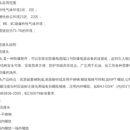
头应用范围
炸性气体环境1区、2区；
燃性粉尘环境21区、22区；
A、ⅡB、ⅡC级爆炸性气体环境；
级别为T1-T6的环境；
活接头说明:
活接头
头:是一种防爆附件，可以安装在防爆电缆端口与防爆电器设备的连接处，起到引入电
、结构安全可靠、安装简单方便、防护等级高等优点。广泛用于石油、化工等各种需要
防爆的场所。
头产品特点：优质碳素钢制成,表面镀锌或采用不锈钢.螺纹规格可特制,如NPT 螺纹,公
爆活接头时应该标注接头两端各自螺纹规格，注明内外螺纹。如BHJ-G3/4"（内)/G1"
GB3836-2000，IEC60079标准要求.
：
爆活接头
II-不锈钢
端内螺纹
端内螺纹一端外螺纹