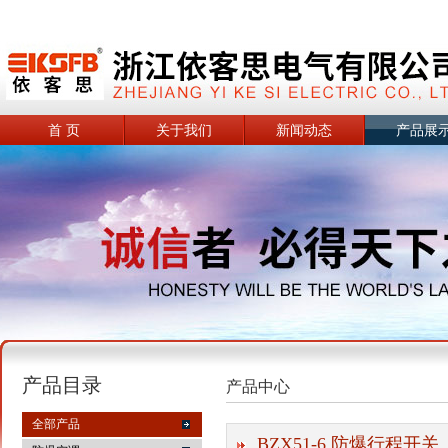
首 页
关于我们
新闻动态
产品展
产品目录
产品中心
全部产品
BZX51-6 防爆行程开关