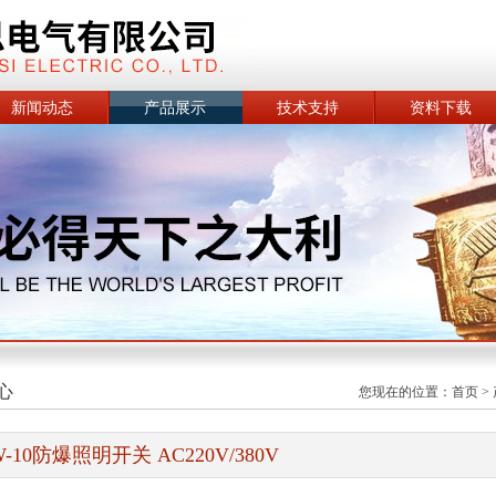
新闻动态
产品展示
技术支持
资料下载
心
您现在的位置：
首页
>
W-10防爆照明开关 AC220V/380V