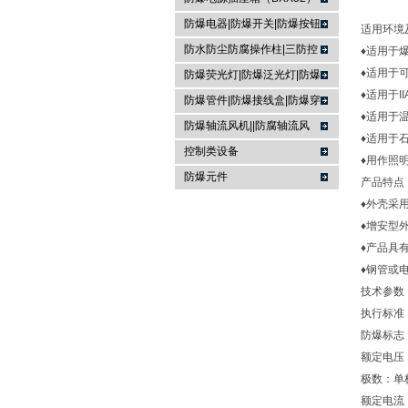
防爆电器|防爆开关|防爆按钮
适用环境
防水防尘防腐操作柱|三防控
♦适用于
制箱|
♦适用于可
防爆荧光灯|防爆泛光灯|防爆
♦适用于I
投光灯▏防爆应急灯
防爆管件|防爆接线盒|防爆穿
♦适用于温
线盒|防爆活接头|防爆挠性管
防爆轴流风机||防腐轴流风
♦适用于
机|防爆排风扇
控制类设备
♦用作照
防爆元件
产品特点
♦外壳采
♦增安型
♦产品具
♦钢管或
技术参数
执行标准：G
防爆标志：Ex
额定电压：
极数：单
额定电流：