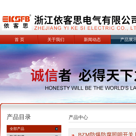
首 页
关于我们
新闻动态
产品展
产品目录
产品中心
全部产品
BZM防爆防腐照明开关