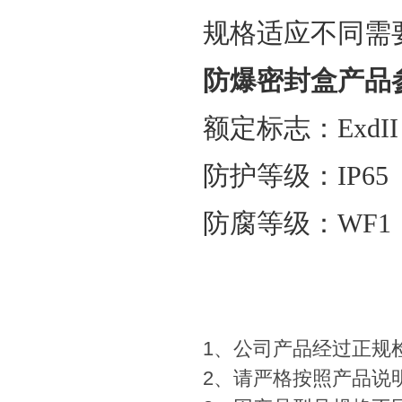
规格适应不同需
防爆密封盒产品
额定标志：
ExdII
防护等级：
IP65
防腐等级：
WF1
1、公司产品经过正规
2、请严格按照产品说