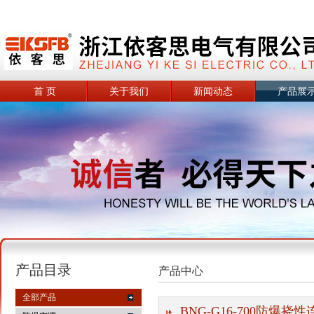
首 页
关于我们
新闻动态
产品展
产品目录
产品中心
全部产品
BNG-G16-700防爆