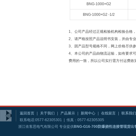
BNG-1000×G2
BNG-1000×G2 -1/2
1、公司产品经过正规检验机构检验合格
2、请严格按照产品说明书安装，并由专
3、因产品型号规格不同，网上价格尽供
4、本公司的产品由物流运输，如有要求可
费用的一致，所以公司实行需方付运费政
返回首页
|
关于我们
|
产品展示
|
新闻中心
|
在线留言
|
联系我们
联系电话:0577-62305301 | 传真：0577-62305305
浙江依客思电气有限公司 专业提供
BNG-G16-700防爆挠性连接管现货出