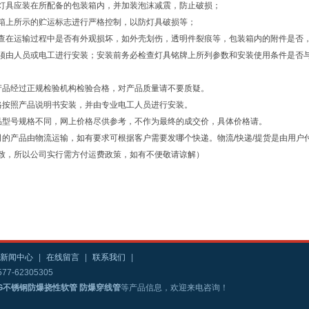
灯具应装在所配备的包装箱内，并加装泡沫减震，防止破损；
箱上所示的贮运标志进行严格控制，以防灯具破损等；
查在运输过程中是否有外观损坏，如外壳划伤，透明件裂痕等，包装箱内的附件是否
须由人员或电工进行安装；安装前务必检查灯具铭牌上所列参数和安装使用条件是否
产品经过正规检验机构检验合格，对产品质量请不要质疑。
格按照产品说明书安装，并由专业电工人员进行安装。
品型号规格不同，网上价格尽供参考，不作为最终的成交价，具体价格请。
司的产品由物流运输，如有要求可根据客户需要发哪个快递。物流/快递/提货是由用
致，所以公司实行需方付运费政策，如有不便敬请谅解）
新闻中心
|
在线留言
|
联系我们
|
77-62305305
G不锈钢防爆挠性软管 防爆穿线管
等产品信息，欢迎来电咨询！