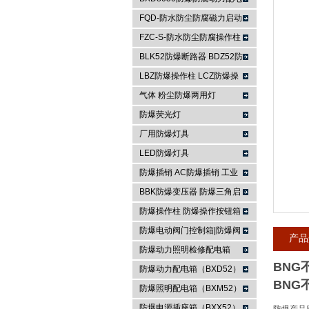
箱
FQD-防水防尘防腐磁力启动
浙江依客思电气有限公司
器
FZC-S-防水防尘防腐操作柱
FXK-S防水防尘防腐控制箱
BLK52防爆断路器 BDZ52防
爆断路器
LBZ防爆操作柱 LCZ防爆操
作柱
气体 粉尘防爆两用灯
防爆荧光灯
厂用防爆灯具
LED防爆灯具
防爆插销 AC防爆插销 工业
插座 防爆防腐插销装置
BBK防爆变压器 防爆三角启
动器 防爆控制箱
防爆操作柱 防爆操作按钮箱
防爆主令控制器
防爆电动阀门控制箱|防爆阀
产品
门箱
防爆动力照明检修配电箱
BNG
防爆动力配电箱（BXD52）
BNG
防爆照明配电箱（BXM52）
防爆电源插座箱（BXX52）