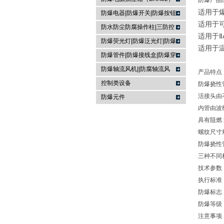
防爆产品
适用于
防爆电器|防爆开关|防爆按钮
适用于可
防水防尘防腐操作柱|三防控
适用于Ⅱ
制箱|
防爆荧光灯|防爆泛光灯|防爆
适用于温
投光灯▏防爆应急灯
防爆管件|防爆接线盒|防爆穿
线盒|防爆活接头|防爆挠性管
防爆轴流风机||防腐轴流风
产品特点
机|防爆排风扇
控制类设备
防爆挠性
活接头由
防爆元件
内管由波
具有阻燃
螺纹尺寸
防爆挠性
三种不同
技术参数
执行标准：G
防爆标志：E
防爆等级：
注意事项