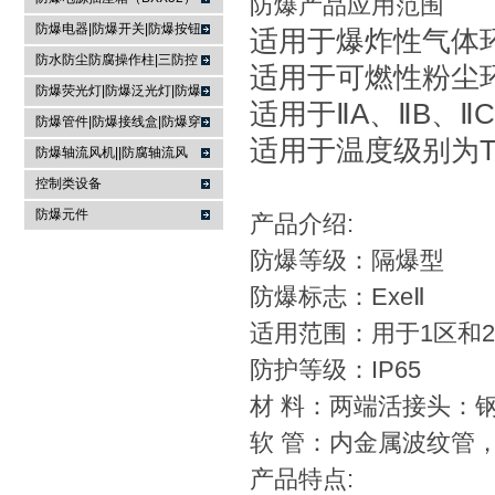
防爆产品应用范围
防爆电器|防爆开关|防爆按钮
适用于爆炸性气体环
防水防尘防腐操作柱|三防控
适用于可燃性粉尘环
制箱|
防爆荧光灯|防爆泛光灯|防爆
适用于ⅡA、ⅡB、
投光灯▏防爆应急灯
防爆管件|防爆接线盒|防爆穿
适用于温度级别为T
线盒|防爆活接头|防爆挠性管
防爆轴流风机||防腐轴流风
机|防爆排风扇
控制类设备
防爆元件
产品介绍:
防爆等级：隔爆型
防爆标志：ExeⅡ
适用范围：用于1区和2
防护等级：IP65
材 料：两端活接头：
软 管：内金属波纹管
产品特点: