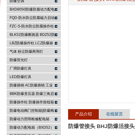
防爆空调
BXD8050防爆防腐动力配电
箱
FQD-防水防尘防腐磁力启动
浙江依客思电气有限公司
器
FZC-S-防水防尘防腐操作柱
FXK-S防水防尘防腐控制箱
BLK52防爆断路器 BDZ52防
爆断路器
LBZ防爆操作柱 LCZ防爆操
作柱
气体 粉尘防爆两用灯
防爆荧光灯
厂用防爆灯具
LED防爆灯具
防爆插销 AC防爆插销 工业
插座 防爆防腐插销装置
BBK防爆变压器 防爆三角启
动器 防爆控制箱
防爆操作柱 防爆操作按钮箱
防爆主令控制器
防爆电动阀门控制箱|防爆阀
产品介绍
在线留言
门箱
防爆动力照明检修配电箱
防爆管接头 BHJ防爆活接头
防爆动力配电箱（BXD52）