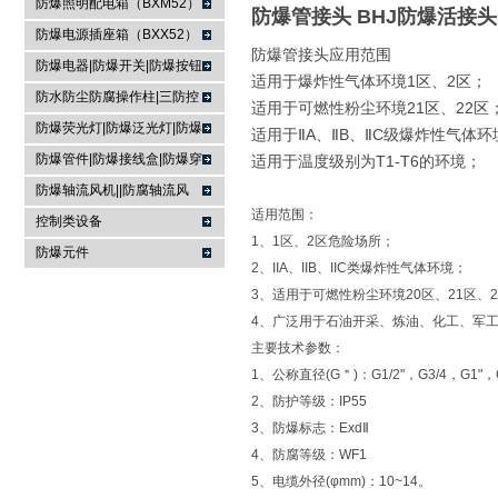
防爆照明配电箱（BXM52）
防爆管接头 BHJ防爆活接头
防爆电源插座箱（BXX52）
防爆管接头应用范围
防爆电器|防爆开关|防爆按钮
适用于爆炸性气体环境1区、2区；
防水防尘防腐操作柱|三防控
适用于可燃性粉尘环境21区、22区
制箱|
防爆荧光灯|防爆泛光灯|防爆
适用于ⅡA、ⅡB、ⅡC级爆炸性气体环
投光灯▏防爆应急灯
防爆管件|防爆接线盒|防爆穿
适用于温度级别为T1-T6的环境；
线盒|防爆活接头|防爆挠性管
防爆轴流风机||防腐轴流风
适用范围：
机|防爆排风扇
控制类设备
1、1区、2区危险场所；
防爆元件
2、IIA、IIB、IIC类爆炸性气体环境；
3、适用于可燃性粉尘环境20区、21区、
4、广泛用于石油开采、炼油、化工、军
主要技术参数：
1、公称直径(G＂)：G1/2"，G3/4，G1"，G1
2、防护等级：IP55
3、防爆标志：ExdⅡ
4、防腐等级：WF1
5、电缆外径(φmm)：10~14。