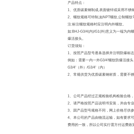
产品特点：
1、优质碳素钢制成,表面镀锌或采用不锈
2、螺纹规格可特制,如NPT螺纹,公制螺纹等
注:标注螺纹规格时应注明内外螺纹。
如:BHJ-G3/4(内)/G1(外)意义为一端
爆活接头。
订货须知：
1、按照产品型号逐条选择并注明防爆标
例如：需要一内一外G3/4'螺纹防爆活接头
G3/4'（外）/G3/4'（内）
2、常规供货为优质碳素钢材质，需要不
1、公司产品经过正规检验机构检验合格
2、请严格按照产品说明书安装，并由专
3、因产品型号规格不同，网上价格尽供
4、本公司的产品由物流运输，如有要求可
费用的一致，所以公司实行需方付运费政