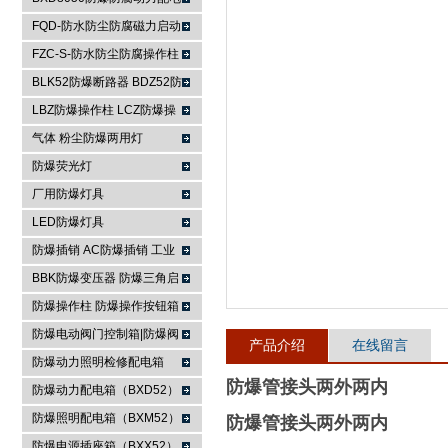
箱
FQD-防水防尘防腐磁力启动
浙江依客思电气有限公司
器
FZC-S-防水防尘防腐操作柱
FXK-S防水防尘防腐控制箱
BLK52防爆断路器 BDZ52防
爆断路器
LBZ防爆操作柱 LCZ防爆操
作柱
气体 粉尘防爆两用灯
防爆荧光灯
厂用防爆灯具
LED防爆灯具
防爆插销 AC防爆插销 工业
插座 防爆防腐插销装置
BBK防爆变压器 防爆三角启
动器 防爆控制箱
防爆操作柱 防爆操作按钮箱
防爆主令控制器
防爆电动阀门控制箱|防爆阀
产品介绍
在线留言
门箱
防爆动力照明检修配电箱
防爆管接头两外两内
防爆动力配电箱（BXD52）
防爆照明配电箱（BXM52）
防爆管接头两外两内
防爆电源插座箱（BXX52）