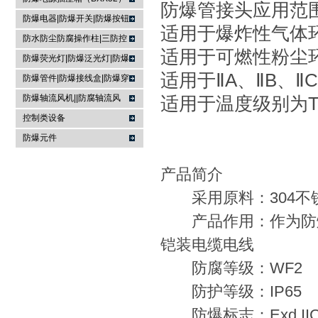
防爆管接头应用范
防爆电器|防爆开关|防爆按钮
适用于爆炸性气体环
防水防尘防腐操作柱|三防控
适用于可燃性粉尘环
制箱|
防爆荧光灯|防爆泛光灯|防爆
适用于ⅡA、ⅡB、
投光灯▏防爆应急灯
防爆管件|防爆接线盒|防爆穿
线盒|防爆活接头|防爆挠性管
防爆轴流风机||防腐轴流风
适用于温度级别为T
机|防爆排风扇
控制类设备
防爆元件
产品简介
采用原料：304不
产品作用：作为防爆
铠装电缆电线
防腐等级：WF2
防护等级：IP65
防爆标志：Exd IICT4/