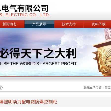
新闻动态
产品展示
技术支持
资料下载
心
您现在的位置：
首页
爆照明动力配电箱防爆控制柜