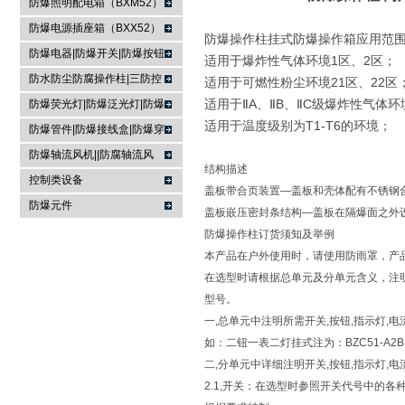
防爆照明配电箱（BXM52）
防爆电源插座箱（BXX52）
防爆操作柱挂式防爆操作箱应用范
防爆电器|防爆开关|防爆按钮
适用于爆炸性气体环境1区、2区；
防水防尘防腐操作柱|三防控
适用于可燃性粉尘环境21区、22区
制箱|
适用于ⅡA、ⅡB、ⅡC级爆炸性气体环
防爆荧光灯|防爆泛光灯|防爆
适用于温度级别为T1-T6的环境；
投光灯▏防爆应急灯
防爆管件|防爆接线盒|防爆穿
线盒|防爆活接头|防爆挠性管
防爆轴流风机||防腐轴流风
结构描述
机|防爆排风扇
控制类设备
盖板带合页装置—盖板和壳体配有不锈钢
防爆元件
盖板嵌压密封条结构—盖板在隔爆面之外
防爆操作柱订货须知及举例
本产品在户外使用时，请使用防雨罩，产
在选型时请根据总单元及分单元含义，注明
型号。
一,总单元中注明所需开关,按钮,指示灯,
如：二钮一表二灯挂式注为：BZC51-A2B
二,分单元中详细注明开关,按钮,指示灯,
2.1,开关：在选型时参照开关代号中的