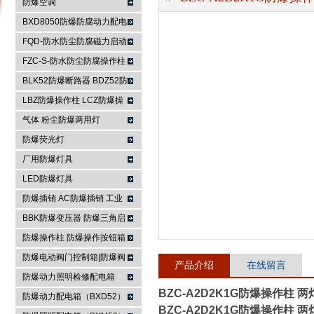
防爆空调
BXD8050防爆防腐动力配电
箱
FQD-防水防尘防腐磁力启动
浙江依客思电气有限公司
器
FZC-S-防水防尘防腐操作柱
FXK-S防水防尘防腐控制箱
BLK52防爆断路器 BDZ52防
爆断路器
LBZ防爆操作柱 LCZ防爆操
作柱
气体 粉尘防爆两用灯
防爆荧光灯
厂用防爆灯具
LED防爆灯具
防爆插销 AC防爆插销 工业
插座 防爆防腐插销装置
BBK防爆变压器 防爆三角启
动器 防爆控制箱
防爆操作柱 防爆操作按钮箱
防爆主令控制器
防爆电动阀门控制箱|防爆阀
产品介绍
在线留言
门箱
防爆动力照明检修配电箱
BZC-A2D2K1G防爆操作柱 
防爆动力配电箱（BXD52）
BZC-A2D2K1G防爆操作柱 