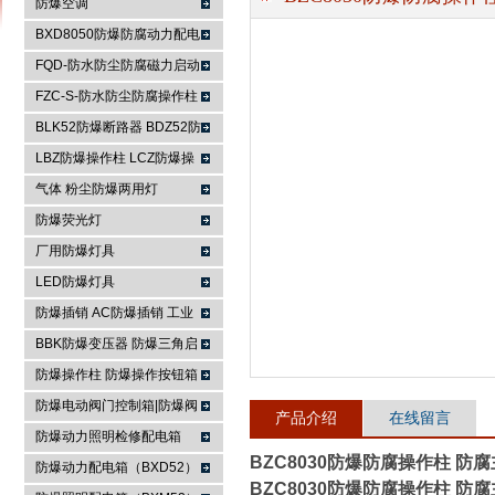
防爆空调
BXD8050防爆防腐动力配电
箱
FQD-防水防尘防腐磁力启动
浙江依客思电气有限公司
器
FZC-S-防水防尘防腐操作柱
FXK-S防水防尘防腐控制箱
BLK52防爆断路器 BDZ52防
爆断路器
LBZ防爆操作柱 LCZ防爆操
作柱
气体 粉尘防爆两用灯
防爆荧光灯
厂用防爆灯具
LED防爆灯具
防爆插销 AC防爆插销 工业
插座 防爆防腐插销装置
BBK防爆变压器 防爆三角启
动器 防爆控制箱
防爆操作柱 防爆操作按钮箱
防爆主令控制器
防爆电动阀门控制箱|防爆阀
产品介绍
在线留言
门箱
防爆动力照明检修配电箱
BZC8030防爆防腐操作柱 防
防爆动力配电箱（BXD52）
BZC8030防爆防腐操作柱 防