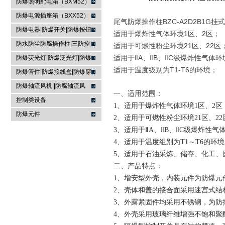
防爆照明配电箱（BXM52）
防爆电源插座箱（BXX52）
尾气防爆操作柱BZC-A2D2B1G
防爆电器|防爆开关|防爆按钮
适用于爆炸性气体环境1区、2区；
防水防尘防腐操作柱|三防控
适用于可燃性粉尘环境21区、22区
制箱|
适用于ⅡA、ⅡB、ⅡC级爆炸性气体环
防爆荧光灯|防爆泛光灯|防爆
适用于温度级别为T1-T6的环境；
投光灯▏防爆应急灯
防爆管件|防爆接线盒|防爆穿
线盒|防爆活接头|防爆挠性管
防爆轴流风机||防腐轴流风
一、适用范围：
机|防爆排风扇
控制类设备
1、适用于爆炸性气体环境1区、2区
防爆元件
2、适用于可燃性粉尘环境21区、2
3、适用于ⅡA、ⅡB、ⅡC级爆炸性气
4、适用于温度组别为T1～T6的环
5、适用于石油采炼、储存、化工、
二、产品特点：
1、增安型外壳，内装元件为防爆元
2、壳体和盖的接合面采用迷宫式结
3、外露紧固件均采用不锈钢，为防
4、外壳采用玻璃纤维增强不饱和聚