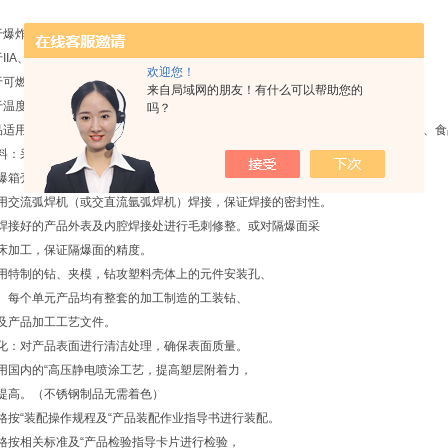
于爆炸性气体环境1区、2区危险场所；
IIA、IIB、IIC级爆炸性气体环境；
欢迎您！
于可燃性粉尘环境20区、21区、22区；
来自局域网的朋友！有什么可以帮助您的
于温度组别为T1—T6的环境；
吗？
品适用于石油化工、海上钻井平台、冶金、医药、轻工、纺织、酿酒、油漆、涂料、
料：采用剪板机、等离子切割机等设备按图纸要求下料。
爆箱壳体折弯：采用折弯机成型。
用交流弧焊机（或交直流氩弧焊机）焊接，保证焊接的密封性。
焊接好的产品外表及内腔焊接处进行毛刺修整。或对隔爆面采
床加工，保证隔爆面的精度。
用特制的钻、夹模，钻攻塑料壳体上的元件安装孔、
。每个单元产品均有整套的加工制造的工装钻、
及产品加工工艺文件。
化：对产品表面进行清洁处理，确保表面质量。
用国内的“高压静电喷涂工艺，提高塑层附着力，
提高。（不锈钢制品无需着色）
格按“装配操作规程及“产品装配作业指导书进行装配。
格按相关标准及“产品检验指导卡片进行检验，