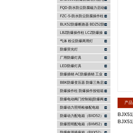
箱
FQD-防水防尘防腐磁力启动
浙江依客思电气有限公司
器
FZC-S-防水防尘防腐操作柱
FXK-S防水防尘防腐控制箱
BLK52防爆断路器 BDZ52防
爆断路器
LBZ防爆操作柱 LCZ防爆操
作柱
气体 粉尘防爆两用灯
防爆荧光灯
厂用防爆灯具
LED防爆灯具
防爆插销 AC防爆插销 工业
插座 防爆防腐插销装置
BBK防爆变压器 防爆三角启
动器 防爆控制箱
防爆操作柱 防爆操作按钮箱
防爆主令控制器
防爆电动阀门控制箱|防爆阀
产品
门箱
防爆动力照明检修配电箱
BJX
防爆动力配电箱（BXD52）
BJX
防爆照明配电箱（BXM52）
防爆电源插座箱（BXX52）