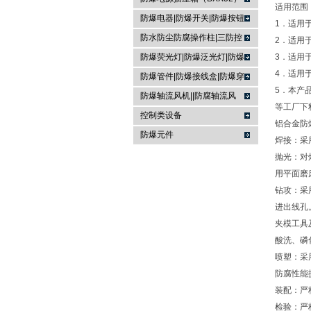
适用范围
防爆电器|防爆开关|防爆按钮
1．适用
防水防尘防腐操作柱|三防控
2．适用于
制箱|
防爆荧光灯|防爆泛光灯|防爆
3．适用
4．适用
投光灯▏防爆应急灯
防爆管件|防爆接线盒|防爆穿
5．本产
线盒|防爆活接头|防爆挠性管
防爆轴流风机||防腐轴流风
等工厂下
机|防爆排风扇
控制类设备
铝合金防
防爆元件
焊接：采
抛光：对
用平面磨
钻攻：采
进出线孔
夹模工具
酸洗、磷
喷塑：采
防腐性能
装配：严
检验：严