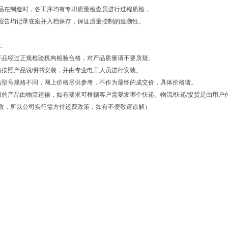
品在制造时，各工序均有专职质量检查员进行过程质检，
报告均记录在案并入档保存，保证质量控制的追溯性。
：
产品经过正规检验机构检验合格，对产品质量请不要质疑。
格按照产品说明书安装，并由专业电工人员进行安装。
品型号规格不同，网上价格尽供参考，不作为最终的成交价，具体价格请。
司的产品由物流运输，如有要求可根据客户需要发哪个快递。物流/快递/提货是由用
致，所以公司实行需方付运费政策，如有不便敬请谅解）