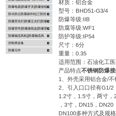
材质：铝合金
防爆电器|防爆开关|防爆按钮
型号：BHD51-G3/4
防水防尘防腐操作柱|三防控
防爆等级:IIB
制箱|
防爆荧光灯|防爆泛光灯|防爆
防腐等级:WF1
投光灯▏防爆应急灯
防爆管件|防爆接线盒|防爆穿
线盒|防爆活接头|防爆挠性管
防护等级:IP54
防爆轴流风机||防腐轴流风
机|防爆排风扇
控制类设备
尺寸：6分
防爆元件
重量：0.35
适用范围：石油化工医
产品特点
不锈钢防爆接
1、外壳采用铝合金/
2、引入口口径有G1/2，
1.2寸，1.5寸，两寸，2
，3寸，DN15，DN20
DN100多种方式及规