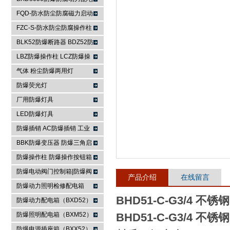
箱
FQD-防水防尘防腐磁力启动
浙江依客思电气有限公司
器
FZC-S-防水防尘防腐操作柱
FXK-S防水防尘防腐控制箱
BLK52防爆断路器 BDZ52防
爆断路器
LBZ防爆操作柱 LCZ防爆操
作柱
气体 粉尘防爆两用灯
防爆荧光灯
厂用防爆灯具
LED防爆灯具
防爆插销 AC防爆插销 工业
插座 防爆防腐插销装置
BBK防爆变压器 防爆三角启
动器 防爆控制箱
防爆操作柱 防爆操作按钮箱
防爆主令控制器
防爆电动阀门控制箱|防爆阀
产品介绍
在线留言
门箱
防爆动力照明检修配电箱
BHD51-C-G3/4 不
防爆动力配电箱（BXD52）
防爆照明配电箱（BXM52）
BHD51-C-G3/4 不
防爆电源插座箱（BXX52）